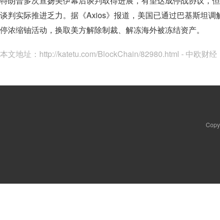
特朗普多次宣扬美伊幕后谈判取得进展，有望达成停战协议，但
谈判实际推进乏力。据《Axios》报道，美国已通过巴基斯坦
停浓缩铀活动，换取美方解除制裁、解冻海外被冻结资产。
本文地址：
http://katetu.com/BlockChain/82980.html - 中欧财经
Copy