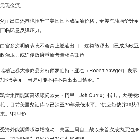
元现金流。
然而出口热潮也推升了美国国内成品油价格，全美汽油均价升至每
面临民意反弹压力。
白宫多次明确表态不会禁止燃油出口，这类能源出口已成为欧亚
政治压力或迫使政府重新考量相关政策。
瑞穗证券大宗商品分析师罗伯特・亚杰（Robert Yawger
加仑5美元，当局可能不得不祭出出口禁令。”
凯雷集团能源高级顾问杰夫・柯里（Jeff Currie）指出，
耗，目前美国柴油库存已跌至20年最低水平。“供应短缺并非
来。”柯里称。
受海外能源需求激增拉动，美国上周自二战以来首次成为原油净
一，如今能源贸易地位已发生彻底逆转。