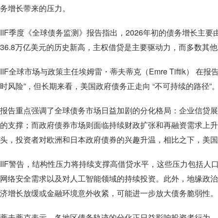
务增长带来的压力。
IIF季度《全球债务监测》报告指出，2026年初的债务增长主
36.8万亿美元的历史新高，主权借贷是主要驱动力，而多数其
IIF全球市场与政策主任埃姆雷・蒂夫蒂克（Emre Tiftik） 
时风险”，但长期来看，美国政府债务正走向 “不可持续的路径”
报告重点强调了全球债务市场日益加剧的分化格局：企业信贷展
的支撑；而政府债券市场则面临持续财政扩张和再融资需求上升
头，投资者对欧洲和日本政府债券的兴趣升温，相比之下，美国
IIF警告，结构性压力将持续支撑高借贷水平，这些压力包括人
网络安全需求以及对人工智能领域的持续投资。此外，地缘政治
济增长放缓或金融环境意外收紧，可能进一步放大债务脆弱性。
蒂夫蒂克表示，各地区债务轨迹的分化正日益影响投资者行为，