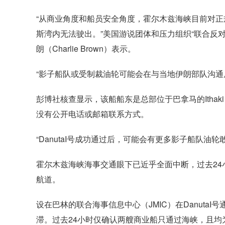
“从商业角度和船员安全角度，霍尔木兹海峡目前对
斯湾内无法驶出。”美国游说团体和压力组织“联合反对伊朗核计划”
朗（Charlie Brown）表示。
“影子船队或受制裁油轮可能会在与当地伊朗部队沟通
彭博社核查显示，该船船东是总部位于巴拿马的Ithaki Ma
没有公开电话或邮箱联系方式。
“DanutaI号成功通过后，可能会有更多影子船队油
霍尔木兹海峡海事交通眼下已近乎全面中断，过去2
航道。
设在巴林的联合海事信息中心（JMIC）在Danut
滞。过去24小时仅确认两艘商业船只通过海峡，且均