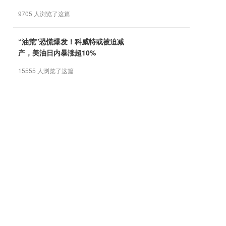
9705 人浏览了这篇
“油荒”恐慌爆发！科威特或被迫减
产，美油日内暴涨超10%
15555 人浏览了这篇