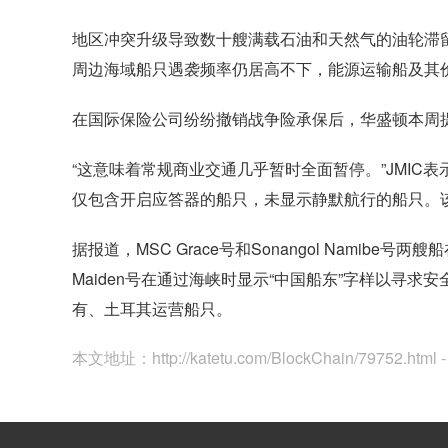
地区冲突升级导致数十艘满载石油和天然气的油轮滞
周边海域船只遇袭频率仍居高不下，能源运输船及其
在国际保险公司纷纷撤销战争险承保后，华盛顿本周
“这意味着常规商业交通几乎暂时全面暂停。”JMIC
仅包含开启应答器的船只，未显示静默航行的船只。
据报道，MSC Grace号和Sonangol Namib
Maiden号在通过海峡时显示“中国船东”字样以寻求安
有、土耳其运营船只。
本文地址：
http://katetu.com/BlockChain/79752.ht