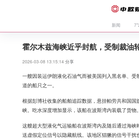
新闻
7
霍尔木兹海峡近乎封航，受制裁油轮
2026-03-08 13:15:14
分享
一艘因装运伊朗液化石油气而被美国列入黑名单、受
道的船只之一。
根据彭博社收集的船舶追踪数据，悬挂帕劳共和国国旗的
峡。吃水深度增加显示，该船在波斯湾内装载了货物
这艘超大型液化气运输船在波斯湾内及随后通过海峡
送虚假定位信号以隐藏航线。该地区猖獗的信号干扰