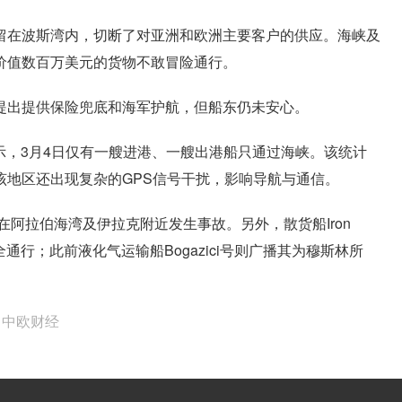
留在波斯湾内，切断了对亚洲和欧洲主要客户的供应。海峡及
价值数百万美元的货物不敢冒险通行。
提出提供保险兜底和海军护航，但船东仍未安心。
表示，3月4日仅有一艘进港、一艘出港船只通过海峡。该统计
该地区还出现复杂的GPS信号干扰，影响导航与通信。
e号两艘船在阿拉伯海湾及伊拉克附近发生事故。另外，散货船Iron
全通行；此前液化气运输船Bogazici号则广播其为穆斯林所
ml - 中欧财经